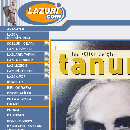
ANASAYFA
LAZCA
ÖĞRENİYORUM
SÖZLÜK - ÇEVİRİ
LAZCA İSİMLER
LAZLARIN TARİHİ
LAZCA GRAMER
LAZ MÜZİĞİ?
LAZURİ-TÜRKÇE..
LAZCA PC?
KİTAPLAR
BİBLİOGRAFYA
BİYOGRAFİLER
FOTO & TABLO
E-KART
FORUM
BASINDAN
MAKALE ARŞİVİ
BASIN AÇIKLAMALARI
DUYURULAR