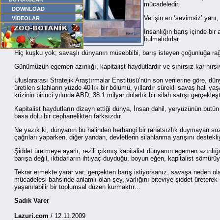
mücadeledir.
DOWNLOAD
Ve işin en ‘sevimsiz’ yanı
VİDEOLAR
İnsanlığın barış içinde bir
bulmalıdırlar.
Resim: Nursel Aksoy
Hiç kuşku yok; savaşlı dünyanın müsebbibi, barış isteyen çoğunluğa rağ
Günümüzün egemen azınlığı, kapitalist haydutlardır ve sınırsız kar hırs
Uluslararası Stratejik Araştırmalar Enstitüsü’nün son verilerine göre, dü
üretilen silahların yüzde 40’lık bir bölümü, yıllardır sürekli savaş hali
krizinin birinci yılında ABD, 38.1 milyar dolarlık bir silah satışı gerçekle
Kapitalist haydutların dizayn ettiği dünya, İnsan dahil, yeryüzünün bütün 
basa dolu bir cephanelikten farksızdır.
Ne yazık ki, dünyanın bu halinden herhangi bir rahatsızlık duymayan sözde 
çağrıları yaparken, diğer yandan, devletlerin silahlanma yarışını destekliyo
Şiddet üretmeye ayarlı, rezili çıkmış kapitalist dünyanın egemen azınlığı
barışa değil, iktidarların ihtiyaç duyduğu, boyun eğen, kapitalist sömü
Tekrar etmekte yarar var; gerçekten barış istiyorsanız, savaşa neden ola
mücadelesi bahsinde anlamlı olan şey, varlığını biteviye şiddet üreterek 
yaşanılabilir bir toplumsal düzen kurmaktır…
Sadık Varer
Lazuri.com
/ 12.11.2009