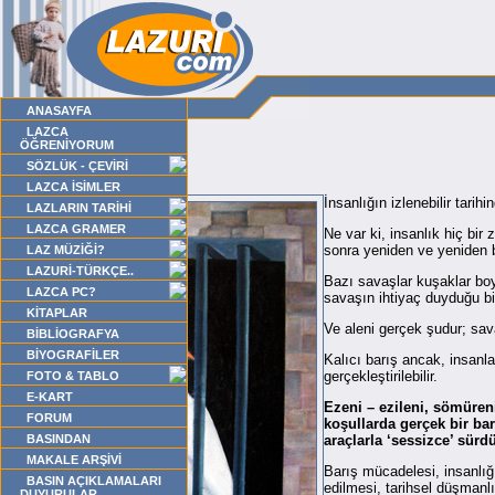
ANASAYFA
LAZCA
ÖĞRENİYORUM
SÖZLÜK - ÇEVİRİ
LAZCA İSİMLER
İnsanlığın izlenebilir tari
LAZLARIN TARİHİ
LAZCA GRAMER
Ne var ki, insanlık hiç bir
sonra yeniden ve yeniden ba
LAZ MÜZİĞİ?
LAZURİ-TÜRKÇE..
Bazı savaşlar kuşaklar boy
LAZCA PC?
savaşın ihtiyaç duyduğu bir 
KİTAPLAR
Ve aleni gerçek şudur; sava
BİBLİOGRAFYA
BİYOGRAFİLER
Kalıcı barış ancak, insanla
gerçekleştirilebilir.
FOTO & TABLO
E-KART
Ezeni – ezileni, sömüreni
FORUM
koşullarda gerçek bir bar
BASINDAN
araçlarla ‘sessizce’ sür
MAKALE ARŞİVİ
Barış mücadelesi, insanlığ
BASIN AÇIKLAMALARI
edilmesi, tarihsel düşmanlık
DUYURULAR