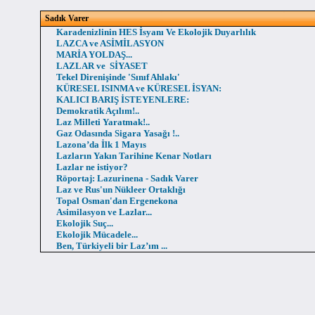
Sadık Varer
Karadenizlinin HES İsyanı Ve Ekolojik Duyarlılık
LAZCA ve ASİMİLASYON
MARİA YOLDAŞ...
LAZLAR ve SİYASET
Tekel Direnişinde 'Sınıf Ahlakı'
KÜRESEL ISINMA ve KÜRESEL İSYAN:
KALICI BARIŞ İSTEYENLERE:
Demokratik Açılım!..
Laz Milleti Yaratmak!..
Gaz Odasında Sigara Yasağı !..
Lazona’da İlk 1 Mayıs
Lazların Yakın Tarihine Kenar Notları
Lazlar ne istiyor?
Röportaj: Lazurinena - Sadık Varer
Laz ve Rus'un Nükleer Ortaklığı
Topal Osman'dan Ergenekona
Asimilasyon ve Lazlar...
Ekolojik Suç...
Ekolojik Mücadele...
Ben, Türkiyeli bir Laz’ım ...