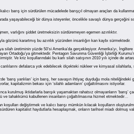
, kalıcı barış için sürdürülen mücadelede barışçıl olmayan araçları da kullanm
 arada yaşayabileceği bir dünya isteyenler, öncelikle savaşlı dünya gerçeğini 
men, varlığını şiddet üretmeksizin sürdüremeyen egemen azınlıktır.
ıyla gözünü karartmış bu azınlık yüzünden insanlığın kan kaybı sürmektedir.
nya silah üretiminin yüzde 50’si Amerika’da gerçekleşiyor. Amerika’yı, İngilte
 yaşayan Ortadoğu’ya gitmektedir. Pentagon Savunma Güvenliği İşbirliği Kurumu’n
ştirmiştir. Ve kriz koşullarındaki bu karlı silah satışının 2010 yılı içinde de a
canlılarını defalarca yok edebilecek ölçekteki nükleer ve kimyasal silahlarla, 
‘barış yanlıları’ için barış, her savaşın ihtiyaç duyduğu mola niteliğindeki ge
rlar, kapitalizmin bekası için ‘silahlı adamların’ çoğaltılmasını istiyorlar.
nca kurulmuş iktidarlarla barışık yaşamaktan rahatsız olmayanların ‘barış’ çağr
rüyü ve tahakkümü kabullenen insanların çoğaltılmasına hizmet etmektedir…
n koşulları değiştirmek ve kalıcı barışı mümkün kılacak koşulların oluşturulm
sürdüren kapitalist haydutlarla hesaplaşmak, onların tarihsel miadı dolmuş vahş