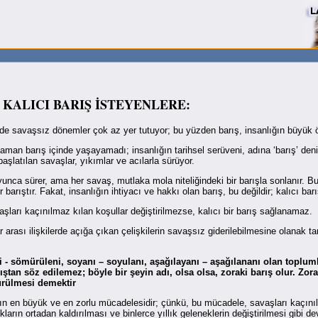
KALICI BARIŞ İSTEYENLERE:
hinde savaşsız dönemler çok az yer tutuyor; bu yüzden barış, insanlığın büyük ö
 zaman barış içinde yaşayamadı; insanlığın tarihsel serüveni, adına ‘barış’ deni
şlatılan savaşlar, yıkımlar ve acılarla sürüyor.
unca sürer, ama her savaş, mutlaka mola niteliğindeki bir barışla sonlanır.
barıştır. Fakat, insanlığın ihtiyacı ve hakkı olan barış, bu değildir; kalıcı barış
şları kaçınılmaz kılan koşullar değiştirilmezse, kalıcı bir barış sağlanamaz.
r arası ilişkilerde açığa çıkan çelişkilerin savaşsız giderilebilmesine olanak 
 - sömürüleni, soyanı – soyulanı, aşağılayanı – aşağılananı olan topluml
ıştan söz edilemez; böyle bir şeyin adı, olsa olsa, zoraki barış olur. Zo
dürülmesi demektir
ın en büyük ve en zorlu mücadelesidir; çünkü, bu mücadele, savaşları kaçınılm
ların ortadan kaldırılması ve binlerce yıllık geleneklerin değiştirilmesi gibi dev