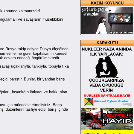
KAZIM KOYUNCU
ak zorunda kalmanızdır!..
sorgulamalı ve savaşların müsebbibini
KARAKUTU
re ve Rusya takip ediyor. Dünya ölçeğinde
un verilerine göre, kapitalizmin küresel
rtarak devam edeceği öngörülmektedir.
savaş uçaklarıyla, tankıyla, topuyla tıka
çici barıştır. Bunlar, bir yandan barış
ıları, insanlığın ihtiyacı ve hakkı olan
ası için mücadele etmelisiniz. Barış
i düzenlerini tasfiye edip, barış içinde