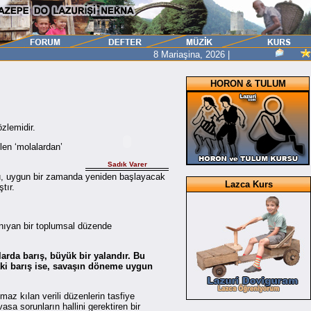
8 Mariaşina, 2026 |
HORON & TULUM
zlemidir.
len ‘molalardan’
Sadık Varer
 Bu, uygun bir zamanda yeniden başlayacak
Lazca Kurs
tır.
tanıyan bir toplumsal düzende
arda barış, büyük bir yalandır. Bu
raki barış ise, savaşın döneme uygun
az kılan verili düzenlerin tasfiye
asa sorunların hallini gerektiren bir