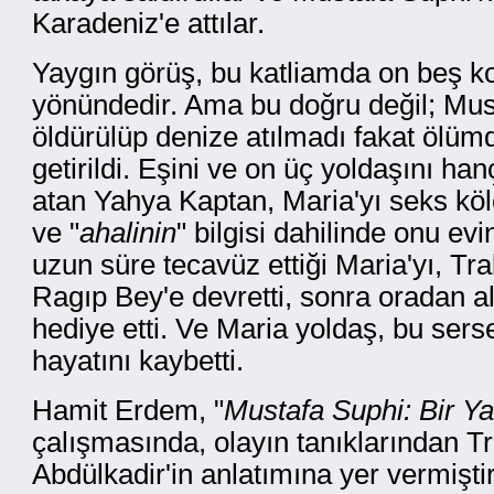
Karadeniz'e attılar.
Yaygın görüş, bu katliamda on beş k
yönündedir. Ama bu doğru değil; Must
öldürülüp denize atılmadı fakat ölüm
getirildi. Eşini ve on üç yoldaşını ha
atan Yahya Kaptan, Maria'yı seks köl
ve "
ahalinin
" bilgisi dahilinde onu ev
uzun süre tecavüz ettiği Maria'yı, T
Ragıp Bey'e devretti, sonra oradan alı
hediye etti. Ve Maria yoldaş, bu sers
hayatını kaybetti.
Hamit Erdem, "
Mustafa Suphi: Bir Y
çalışmasında, olayın tanıklarından T
Abdülkadir'in anlatımına yer vermiştir