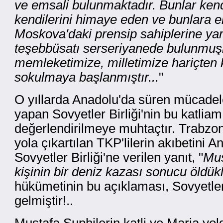
ve emsali bulunmaktadır. Bunlar kend
kendilerini himaye eden ve bunlara 
Moskova'daki prensip sahiplerine ya
teşebbüsatı serseriyanede bulunmuşla
memleketimize, milletimize hariçte
sokulmaya başlanmıştır...
"
O yıllarda Anadolu'da süren mücadel
yapan Sovyetler Birliği'nin bu katlia
değerlendirilmeye muhtaçtır. Trabzon
yola çıkartılan TKP'lilerin akıbetini
Sovyetler Birliği'ne verilen yanıt, "
Mus
kişinin bir deniz kazası sonucu öldükl
hükümetinin bu açıklaması, Sovyetler 
gelmiştir!..