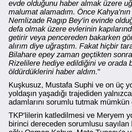
evde olduğunu haber almak üzere uğra
malumat alamadım. Önce Kahya'nın 
Nemlizade Ragıp Bey'in evinde olduğu
defa olmak üzere evlerinin kapıların
getirir veya pencereden bakarken g
alırım diye uğraştım. Fakat hiçbir ta
Bilahare epey zaman geçtikten sonra
Rizelilere hediye edildiğini ve orada 
öldürdüklerini haber aldım.
"
Kuşkusuz, Mustafa Suphi ve on üç yo
yoldaşın yaşadığı trajediden yalnızc
adamlarını sorumlu tutmak mümkün d
TKP'lilerin katledilmesi ve Meryem yo
birinci dereceden sorumlusu sayılan 