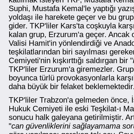
Suphi, Mustafa Kemal'le yaptığı yazı
yoldaşı ile harekete geçer ve bu grup
gider. TKP'liler Kars'ta coşkuyla karşı
kalan grup, Erzurum'a geçer. Ancak 
Valisi Hamit'in yönlendirdiği ve Anado
teşkilatlarından biri sayılması gere
Cemiyeti'nin kışkırttığı saldırgan bir "
TKP'liler Erzurum'a giremezler. Grup 
boyunca türlü provokasyonlarla karşı
daha büyük bir felaket beklemektedir
TKP'liler Trabzon'a gelmeden önce, İ
Hukuk Cemiyeti ile eski Teşkilat-ı Ma
sonucu halk galeyana getirilmiştir. Ar
"
can güvenliklerini sağlayamama so