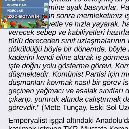
yaşam dönemine ayak basıyorlar. Par
DOWNLOAD
VİDEOLAR
görev, bundan sonra memleketimiz iş
fikrimizi kuvvetle ve hızla yayarak, h
verecek sebep ve kabiliyetleri hazır
türlü dereceden sınıf uzlaşmalarının 
döküldüğü böyle bir dönemde, böyle 
kaderini kendi eline alarak iş görmesi 
işte doğru yolu gösterme görevi, Komü
düşmektedir. Komünist Partisi için 
düşmanları kovmak nasıl bir görev ise
geçinen yağmacı ve asalak sınıfları da
çıkarıp, yumruk altında çalıştırmak d
görevdir.
" (Mete Tunçay, Eski Sol Üze
Emperyalist işgal altındaki Anadolu
katılmak isteyen TKP, Mustafa Kemal'