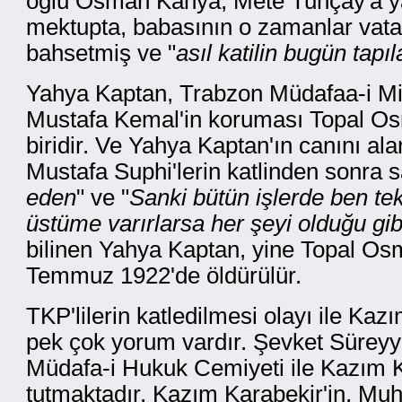
oğlu Osman Kahya, Mete Tunçay'a yaz
mektupta, babasının o zamanlar vatan
bahsetmiş ve "
asıl katilin bugün tapıl
Yahya Kaptan, Trabzon Müdafaa-i Mill
Mustafa Kemal'in koruması Topal Os
biridir. Ve Yahya Kaptan'ın canını al
Mustafa Suphi'lerin katlinden sonra 
eden
" ve "
Sanki bütün işlerde ben t
üstüme varırlarsa her şeyi olduğu gi
bilinen Yahya Kaptan, yine Topal Osm
Temmuz 1922'de öldürülür.
TKP'lilerin katledilmesi olayı ile Kazı
pek çok yorum vardır. Şevket Süreyy
Müdafa-i Hukuk Cemiyeti ile Kazım K
tutmaktadır. Kazım Karabekir'in, Mu