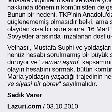
Mustafa Suphilerin katli ve Maria yol
hakkında dönemin komünistleri de ger
Bunun bir nedeni, TKP'nin Anadolu'd
güçlenememiş olmasıdır belki, ama 
olaydan kısa bir süre sonra, 16 Mart
Sovyetler arasında imzalanan dostlu
Velhasıl, Mustafa Suphi ve yoldaşların
henüz hesabı sorulmamış bir büyük si
duruyor ve "
zaman aşımı
" kapsamını
olayın hesabını sormak, bütün komünis
Maria yoldaşın yaşadığı trajedinin he
ve siyasi bir görev
" sayılmalıdır.
Sadık Varer
Lazuri.com
/ 03.10.2010