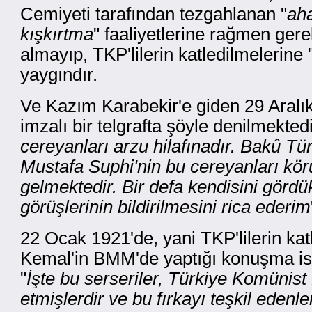
Cemiyeti tarafından tezgahlanan "
aha
kışkırtma
" faaliyetlerine rağmen ger
almayıp, TKP'lilerin katledilmelerine 
yaygındır.
Ve Kazım Karabekir'e giden 29 Aralık
imzalı bir telgrafta şöyle denilmektedi
cereyanları arzu hilafınadır. Bakû Tü
Mustafa Suphi'nin bu cereyanları kör
gelmektedir. Bir defa kendisini gördük
görüşlerinin bildirilmesini rica ederim
22 Ocak 1921'de, yani TKP'lilerin kat
Kemal'in BMM'de yaptığı konuşma is
"
İşte bu serseriler, Türkiye Komünist F
etmişlerdir ve bu fırkayı teşkil eden