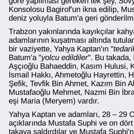
göre yapılması gereken tek şey, Sovye
Konsolosu Bagirof'un ikna edilip, Mus
deniz yoluyla Batum'a geri gönderilme
Trabzon yakınlarında kayıkçılar kah
adamlarının kuşatması altında tutulan 
bir vaziyette, Yahya Kaptan'ın "
tedarik
Batum'a "
yolcu edildiler
". Bu takada,
Aşçıoğlu Bahaeddin, Kasım Hulusi, K
İsmail Hakkı, Ahmetoğlu Hayrettin, H
Şefik, Tevfik Bin Ahmet, Kazım Bin A
Mustafaoğlu Mehmet, Nazmi Bin İbra
eşi Maria (Meryem) vardır.
Yahya Kaptan ve adamları, 28 – 29 
açıklarında Mustafa Suphi ve on dört y
takaya saldırdılar ve Mustafa Suphi'n